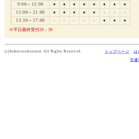
9:00～12:00
●
●
●
●
●
●
●
●
15:00～21:00
●
●
●
●
●
-
-
-
13:30～17:00
-
-
-
-
-
●
●
●
※平日最終受付20：30
(c)kokoroseikotsuin. All Rights Reserved.
トップページ
は
交通