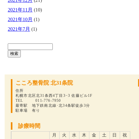
2021年12月
(21)
2021年11月
(10)
2021年10月
(1)
2021年7月
(1)
ブ
ロ
グ
内
検
こころ整骨院 北31条院
索
住所
札幌市北区北31条西4丁目3−3 佐藤ビル1F
TEL 011-776-7950
最寄駅 地下鉄南北線･北34条駅徒歩3分
駐車場 有り
診療時間
月
火
水
木
金
土
日
祝